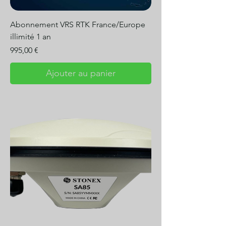
Abonnement VRS RTK France/Europe
illimité 1 an
Prix
995,00 €
Ajouter au panier