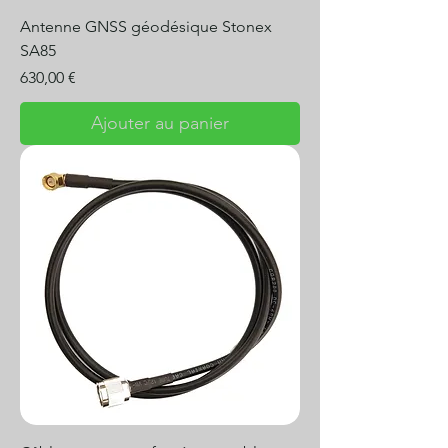
Antenne GNSS géodésique Stonex
SA85
Prix
630,00 €
Ajouter au panier