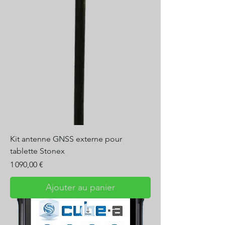
Kit antenne GNSS externe pour
tablette Stonex
Prix
1 090,00 €
Ajouter au panier