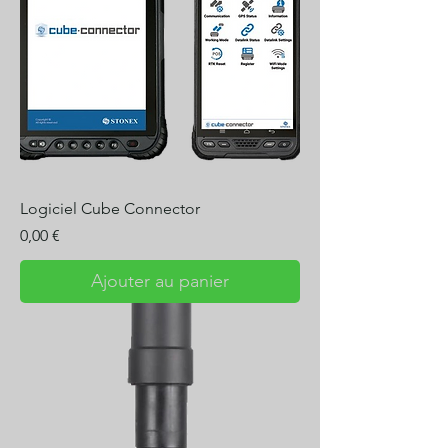
Logiciel Cube Connector
Prix
0,00 €
Ajouter au panier