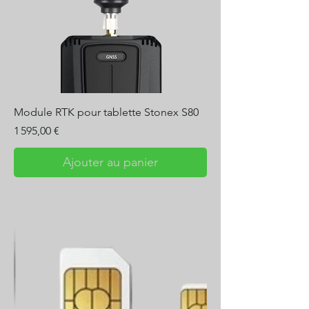
Module RTK pour tablette Stonex S80
Prix
1 595,00 €
Ajouter au panier