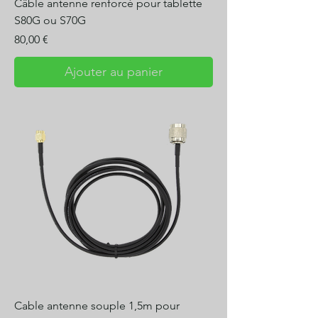
Câble antenne renforcé pour tablette
S80G ou S70G
Prix
80,00 €
Ajouter au panier
Cable antenne souple 1,5m pour