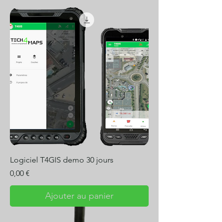
Logiciel T4GIS demo 30 jours
Prix
0,00 €
Ajouter au panier