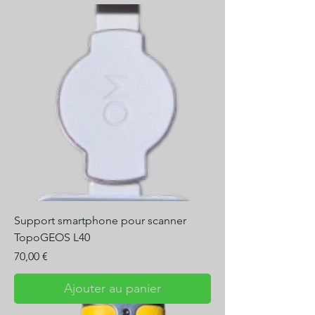
Support smartphone pour scanner
TopoGEOS L40
Prix
70,00 €
Ajouter au panier