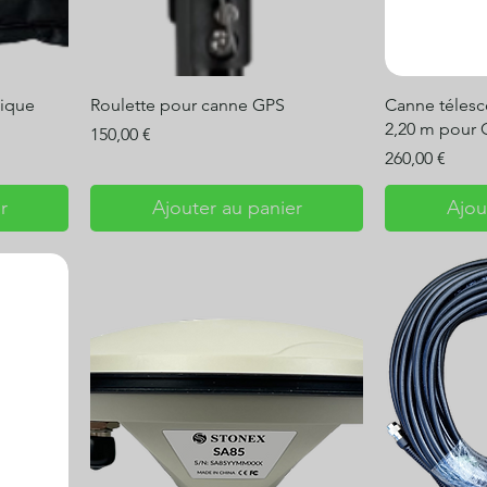
ique
Roulette pour canne GPS
Canne téles
2,20 m pour
Prix
150,00 €
Prix
260,00 €
r
Ajouter au panier
Ajou