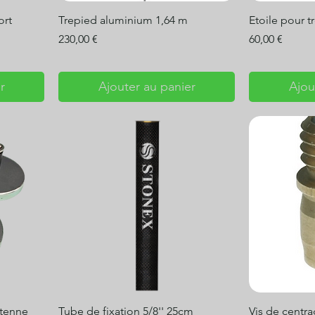
ort
Trepied aluminium 1,64 m
Etoile pour t
Prix
Prix
230,00 €
60,00 €
r
Ajouter au panier
Ajou
ntenne
Tube de fixation 5/8'' 25cm
Vis de centra