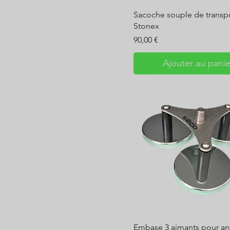
Sacoche souple de transp
Stonex
Prix
90,00 €
Ajouter au panie
Embase 3 aimants pour a