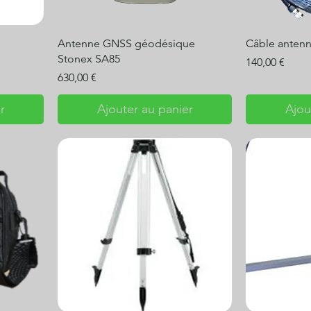
Antenne GNSS géodésique
Câble anten
Stonex SA85
Prix
140,00 €
Prix
630,00 €
r
Ajouter au panier
Ajou