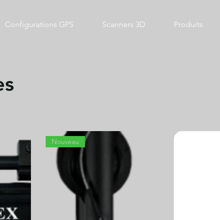
Configurations GPS
Scanners 3D
Produits
es
Nouveau