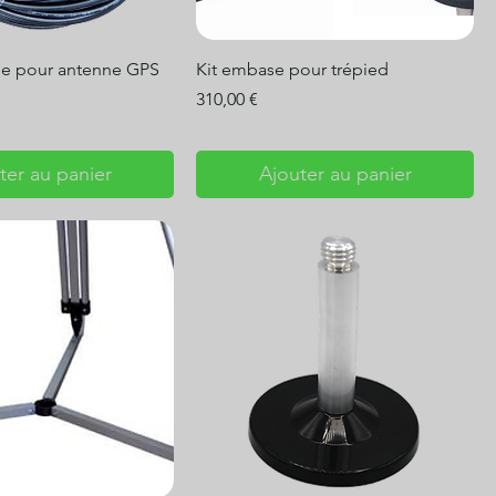
ne pour antenne GPS
Kit embase pour trépied
Prix
310,00 €
ter au panier
Ajouter au panier