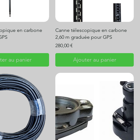
copique en carbone
Canne télescopique en carbone
 GPS
2,60 m graduée pour GPS
Prix
280,00 €
ter au panier
Ajouter au panier