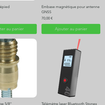
répied
Embase magnétique pour antenne
GNSS
Prix
70,00 €
ter au panier
Ajouter au panier
ge 5/8''
Télémètre laser Bluetooth Stonex