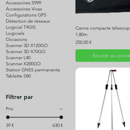
Accessoires S999
Accessoires Vivax
Configurations GPS
Détection de réseaux
Logiciel T4GIS
Canne compacte télescop
Logiciels
1,80m
Occasions
Prix
250,00 €
Scanner 3D X120GO
Scanner 3D X70GO
Ajouter au panie
Scanner L40
Scanner X200GO
Station GNSS permanente
Tablette S80
Filtrer par
Prix
39 €
630 €