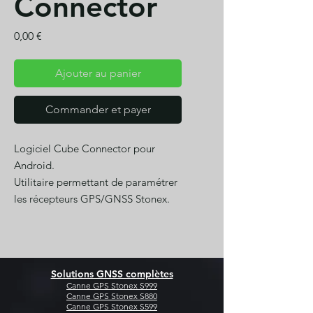
Connector
Prix
0,00 €
Ajouter au panier
Commander et payer
Logiciel Cube Connector pour
Android.
Utilitaire permettant de paramétrer
les récepteurs GPS/GNSS Stonex.
Solutions GNSS complètes
Canne GPS Stonex S999
Canne GPS Stonex S880
Canne GPS Stonex S599