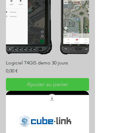
Logiciel T4GIS demo 30 jours
Prix
0,00 €
Ajouter au panier