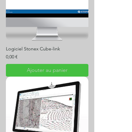
Logiciel Stonex Cube-link
Prix
0,00 €
Ajouter au panier