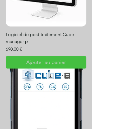
Logiciel de post-traitement Cube
manager-p
Prix
690,00 €
Ajouter au panier