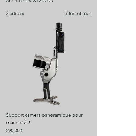
3D Stonex X120GO
2 articles
Filtrer et trier
Support camera panoramique pour
scanner 3D
Prix
290,00 €