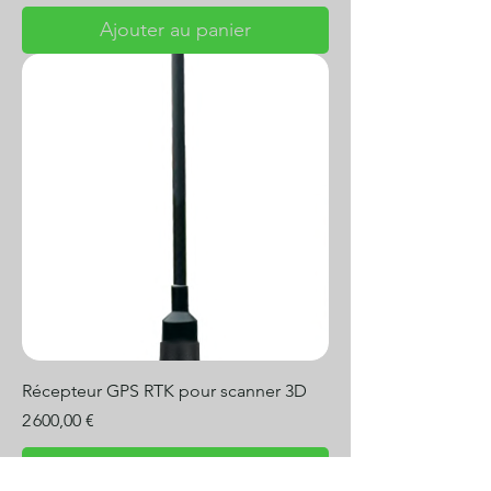
Ajouter au panier
Récepteur GPS RTK pour scanner 3D
Prix
2 600,00 €
Ajouter au panier