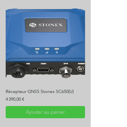
Récepteur GNSS Stonex SC650(U)
Prix
4 390,00 €
Ajouter au panier