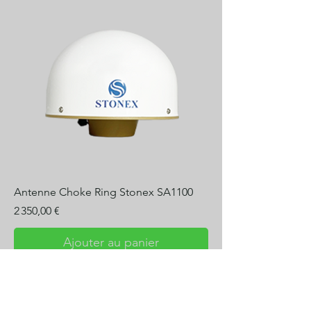
Antenne Choke Ring Stonex SA1100
Prix
2 350,00 €
Ajouter au panier
Solutions GNSS complètes
Canne GPS Stonex S999