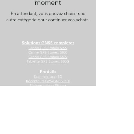
moment
En attendant, vous pouvez choisir une
autre catégorie pour continuer vos achats.
Solutions GNSS complètes
Canne GPS Stonex S999
Canne GPS Stonex S880
Canne GPS Stonex S599
Tablette GPS Stonex S80G
Produits
Scanners laser 3D
Récepteurs
GPS/GNSS RTK
Station
s
totales Stonex
Tablettes durcies avec GPS RTK
Services
Boutique en ligne
Abonnements VRS RTK
Support technique
Formations
Informations