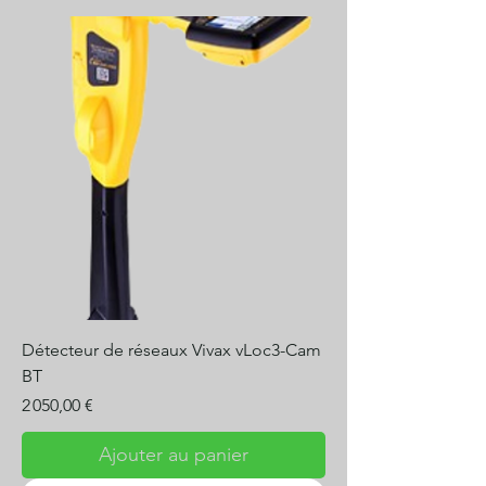
Détecteur de réseaux Vivax vLoc3-Cam
BT
Prix
2 050,00 €
Ajouter au panier