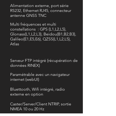
Alimentation externe, port série
RS232, Ethernet RJ45, connecteur
antenne GNSS TNC
Multi fréquences et multi
constellations : GPS (L1,L2,L5),
Glonass(L1,L2,L3), Beidou(B1,B2,B3),
Galileo(E1,E5,E6), QZSS(L1,L2,L5),
Atlas
Serveur FTP intégré (récupération de
données RINEX)
Paramétrable avec un navigateur
internet (webUI)
Bluettooth, Wifi intégré, radio
externe en option
Caster/Server/Client NTRIP, sortie
NMEA 10 ou 20 Hz