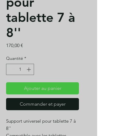
pour
tablette 7 à
8''
Prix
170,00 €
Quantité
*
Ajouter au panier
Commander et payer
Support universel pour tablette 7 à
8''
Compatible avec les tablettes