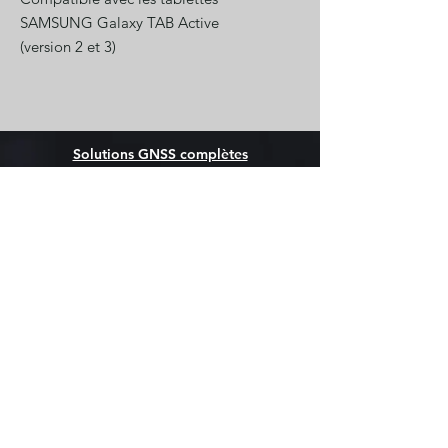
SAMSUNG Galaxy TAB Active
(version 2 et 3)
Solutions GNSS complètes
Canne GPS Stonex S999
Canne GPS Stonex S880
Canne GPS Stonex S599
Tablette GPS Stonex S80G
Produits
Scanners laser 3D
Récepteurs
GPS/GNSS RTK
Station
s
totales Stonex
Tablettes durcies avec GPS RTK
Services
Boutique en ligne
Abonnements VRS RTK
Support technique
Formations
Informations