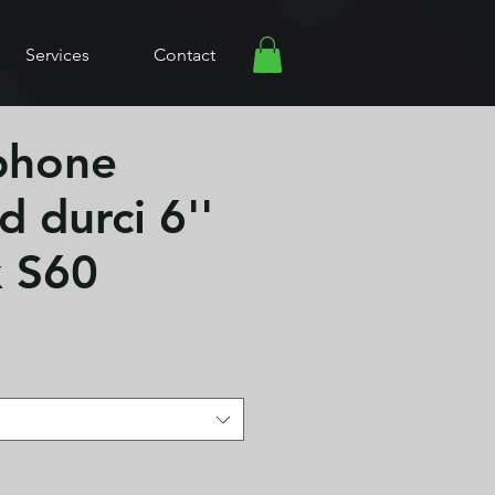
Services
Contact
phone
d durci 6''
 S60