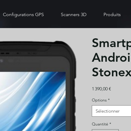
Configurations GPS
Scanners 3D
Produits
Smart
Androi
Stonex
Prix
1 390,00 €
Options
*
Sélectionner
Quantité
*