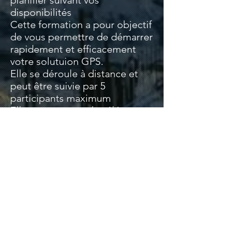
planifier suivant vos
disponibilités
Cette formation a pour objectif
de vous permettre de démarrer
rapidement et efficacement
votre solutuion GPS.
Elle se déroule à distance et
peut être suivie par 5
participants maximum
Elle se compose des éléments
suivants :
Rappel de la technologie
GNSS, des conditions de
bonne utilisation des outils
Présentation des outils
(Alimentation, mise en oeuvre,
accessoires…)
Principaux paramètres de
l’application terrain