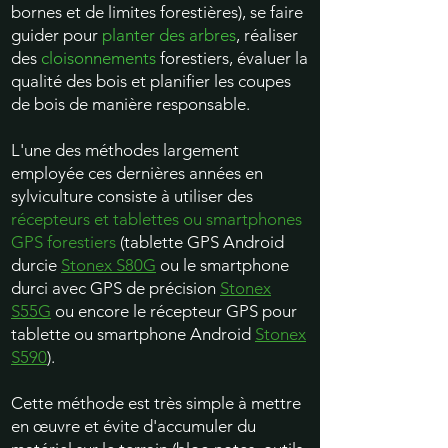
bornes et de limites forestières), se faire
guider pour
planter des arbres
, réaliser
des
cloisonnements
forestiers
, évaluer la
qualité des bois et planifier les coupes
de bois de manière responsable.
L'une des méthodes largement
employée ces dernières années en
sylviculture consiste à utiliser des
récepteurs et tablettes ou smartphones
GPS forestiers
(tablette GPS Android
durcie
Stonex S80G
ou le smartphone
durci avec GPS de précision
Stonex
S55G
ou encore le récepteur GPS pour
tablette ou smartphone Android
Stonex
S590
).
Cette méthode est très simple à mettre
en œuvre et évite d'accumuler du